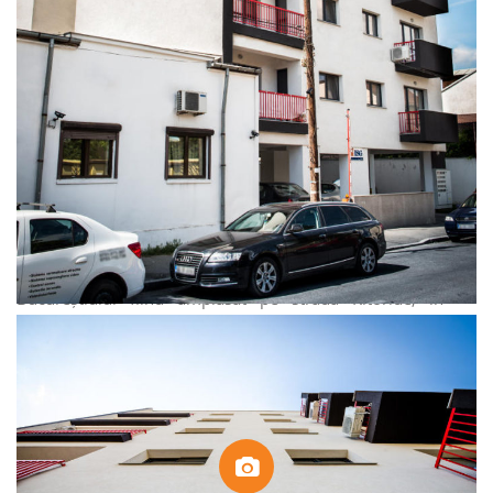
ISG RESIDENCE I
ISG Residence oferă o bună poziționare pe harta
Bucureștiului fiind amplasat pe strada Ritoride, în
imediata apropiere a Parcului Carol și la 5 minute de
stația de metrou Eroii Revoluției. Imobilul are un regim
de înălțime P+4E+5R – 4 etaje și al cincilea retras,
parcare și lift. Ansamblul este alcătuit din garsoniere și
apartamente cu 2 camere complet finisate.